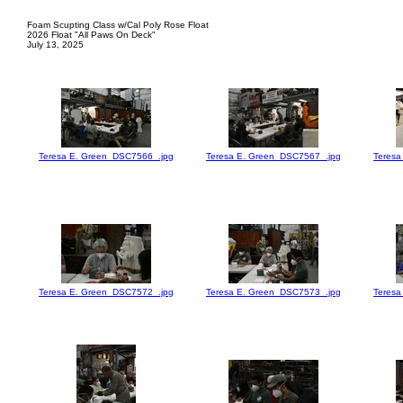
Foam Scupting Class w/Cal Poly Rose Float
2026 Float "All Paws On Deck"
July 13, 2025
Teresa E. Green_DSC7566_.jpg
Teresa E. Green_DSC7567_.jpg
Teresa
Teresa E. Green_DSC7572_.jpg
Teresa E. Green_DSC7573_.jpg
Teresa