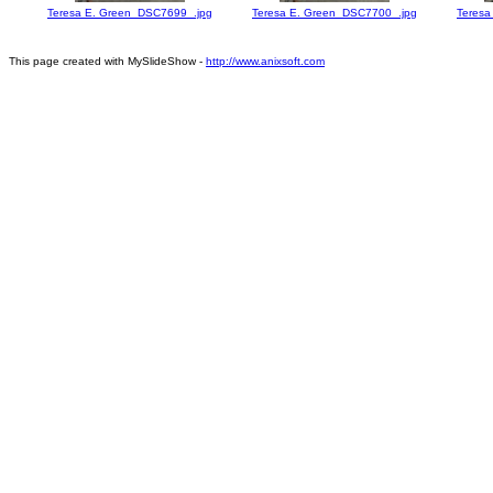
Teresa E. Green_DSC7699_.jpg
Teresa E. Green_DSC7700_.jpg
Teresa
This page created with MySlideShow -
http://www.anixsoft.com